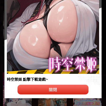
時空禁姬 點擊下載遊戲~